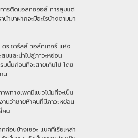
น การติดแอลกอฮอล์ การสูบแต่
่เรานำมาฝากจะมีอะไรบ้างตามมา
 ดร.ชาร์ลส์ วอล์กเกอร์ แห่ง
ดสะสมและนำไปสู่ภาวะหย่อน
นั้นก่อนที่จะสายเกินไป โดย
แทน
ถภาพทางเพศมีแนวโน้มที่จะเป็น
งานว่าชายห้าคนที่มีภาวะหย่อน
ี่คน
กค่อนข้างเยอะ แบคทีเรียเหล่า