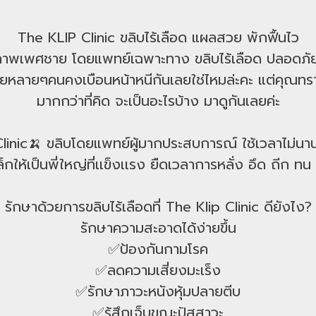
The KLIP Clinic ขลิบไร้เลือด แผลสวย พักฟื้นไว
ขภาพเพศชาย โดยแพทย์เฉพาะทาง ขลิบไร้เลือด ปลอดภัย 
ายหลายๆคนคงเบือนหน้าหนีกันเลยใช่ไหมล่ะคะ แต่คุณทรา
มากกว่าที่คิด จะเป็นอะไรบ้าง มาดูกันเลยค่ะ
 Clinic🍌 ขลิบโดยแพทย์ผู้มากประสบการณ์ ใช้เวลาไม่นาน
เล็กให้เป็นพี่ใหญ่ที่เเข็งเเรง ยืดเวลาการหลั่ง อึด ถีก 
รักษาด้วยการขลิบไร้เลือดที่ The Klip Clinic ดียังไง?
รักษาความสะอาดได้ง่ายขึ้น
✅ป้องกันกามโรค
✅ลดความเสี่ยงมะเร็ง
✅รักษาภาวะหนังหุ้มปลายตีบ
✅รู้สึกเจ็บขณะปัสสาวะ