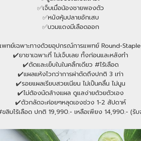
✅เจ็บเมื่อน้องชายพองตัว
✅หนังหุ้มปลายอักเสบ
✅บวมแดงมีเลือดออก
ยแพทย์เฉพาะทางด้วยอุปกรณ์การแพทย์ Round-Stapler 
✔️ยาชาเฉพาะที่ ไม่เจ็บเลย ทั้งก่อนและหลังทำ
✔️ตัดและเย็บในในคลิ้กเดียว #ไร้เลือด
✔️แผลแห้งไวกว่าการผ่าตัดถึงปกติ 3 เท่า
✔️รอยแผลเรียบสวยเนียน ไม่เป็นคลื่น ไม่นูน
✔️ไม่ต้องนัดล้างแผล ดูแลง่ายด้วยตัวเอง
✔️ตัวกลัดจะค่อยๆหลุดเองช่วง 1-2 สัปดาห์
ขลิบไร้เลือด ปกติ 19,990.- เหลือเพียง 14,990.- (รั