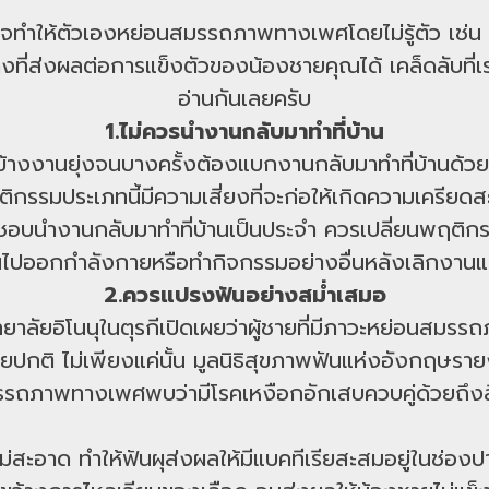
อาจทำให้ตัวเองหย่อนสมรรถภาพทางเพศโดยไม่รู้ตัว เช่
งที่ส่งผลต่อการแข็งตัวของน้องชายคุณได้ เคล็ดลับที
อ่านกันเลยครับ
1.ไม่ควรนำงานกลับมาทำที่บ้าน
อนข้างงานยุ่งจนบางครั้งต้องแบกงานกลับมาทำที่บ้านด้วย
ติกรรมประเภทนี้มีความเสี่ยงที่จะก่อให้เกิดความเครีย
อบนำงานกลับมาทำที่บ้านเป็นประจำ ควรเปลี่ยนพฤติกรรม
นไปออกกำลังกายหรือทำกิจกรรมอย่างอื่นหลังเลิกงาน
2.ควรแปรงฟันอย่างสม่ำเสมอ
ยาลัยอิโนนุในตุรกีเปิดเผยว่าผู้ชายที่มีภาวะหย่อนสมรร
ยปกติ ไม่เพียงแค่นั้น มูลนิธิสุขภาพฟันแห่งอังกฤษราย
รถภาพทางเพศพบว่ามีโรคเหงือกอักเสบควบคู่ด้วยถึงส
่สะอาด ทำให้ฟันผุส่งผลให้มีแบคทีเรียสะสมอยู่ในช่องปา